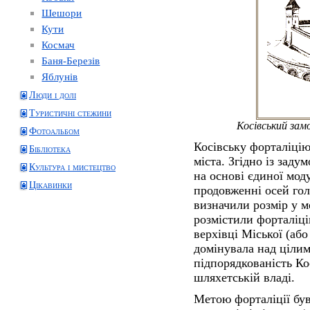
Шешори
Кути
Космач
Баня-Березів
Яблунів
Люди і долі
Туристичні стежини
Косівський зам
Фотоальбом
Косівську форталіцію
Бібліотека
міста. Згідно із задум
Культура і мистецтво
на основі єдиної моду
Цікавинки
продовженні осей гол
визначили розмір у м
розмістили форталіц
верхівці Міської (або
домінувала над цілим
підпорядкованість Ко
шляхетській владі.
Метою форталіції був 