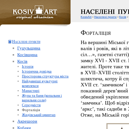
KosivArt
‹
Населені пункти
‹
Косів
‹
Форталіція
Населені пункти
На вершині Міської 
Гуцульщина
валів і ровів, які в л
сіл…», газетні статті
Косівщина
замку ХVІ - ХVІІ ст.
Косів
жителі. Проте таке тв
Історія
Історична довідка
в ХVІІ–ХVІІІ столітт
Просторова структура міста
шляхтича, котру й сп
Найдавніші культурні
ХVІІ ст. ‘замчиком’ і
комплекси
показний дерев’яний 
Манастирі
Жупа та баня (копальня і
обведений укріпленим
варильня соли)
‘замчика’. Щоб відрі
Середмістя
‘аркс’, такі садиби в
Форталіція
Отже, на Міській горі
Жидівський цвинтар
Акрешори
Кобаки