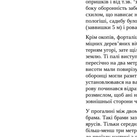
опришків і від т.зв. 
боку оборонність за
схилом, що нависає н
пологіші, садибу бул
(заввишки 5 м) і ров
Крім окопів, форталі
міцних дерев’яних віб
терням угорі, зате щ
землю. Ті палі висту
пересічно на два метр
висоти мали повирізу
оборонці могли разит
установлювався на в
рову починався відра
розмислом, щоб ані н
зовнішньої сторони ч
У прогалині між двом
брама. Такі брами за
ярусів. Тільки серед
більш-менш три метри
до проїзду частині з