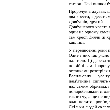
татари. Такі вишки б
Пророчук згадував, щ
два хрести, з десять
Довбушів, другий — 
Довбушевого хреста 
один на одному камен
сам хрест. Зняли ці х
каплиці.
У передвоєнні роки п
Одне з них так рясно
налітали. Ці дерева з
по війні сам Пророчук
останками розстріля
Васильович — усе ту
пам’ятника, сиплять 
над самим обривом, 
понароблювали столик
такого чуда ще не ви
вали полито кров’ю, т
Скільки людей склало