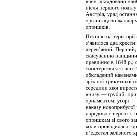
воєн ліквідовано найб
після першого поділу
Австрія, уряд останн
організацією жандар
опришків.
Пізніше на території
з’явилося два хрести
дерев’яний. Перший, 
скасуванню панщини
правління в 1848 р.;
спостерігався зі всіх
обкладений каменями,
зрізаної трикутньої п
середини якої вирост
внизу — грубий, пр
орнаментом, угорі — 
наказу новоприбулої 
народньою версією, 
опришкам зі свого заг
коли провадилася гор
п’єдестал залізного 