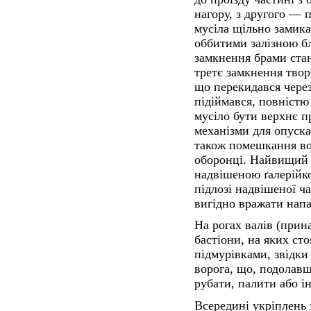
нагору, з другого — 
мусіла щільно замик
оббитими залізною б
замкнення брами стан
третє замкнення твор
що перекидався через
підіймався, повністю
мусіло бути верхнє п
механізми для опускан
також помешкання во
оборонці. Найвищий 
надвішеною ґалерійко
підлозі надвішеної ч
вигідно вражати напа
На рогах валів (прин
бастіони, на яких ст
підмурівками, звідки
ворога, що, подолавш
рубати, палити або 
Всередині укріплень 