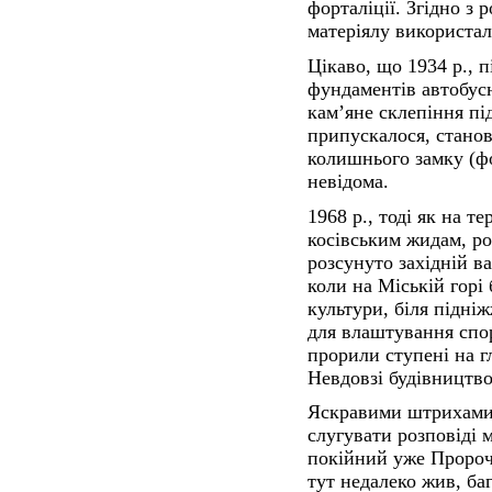
форталіції. Згідно з 
матеріялу використал
Цікаво, що 1934 р., п
фундаментів автобус
кам’яне склепіння пі
припускалося, станов
колишнього замку (фо
невідома.
1968 р., тоді як на т
косівським жидам, ро
розсунуто західній ва
коли на Міській горі
культури, біля підніж
для влаштування спо
прорили ступені на гл
Невдовзі будівництво
Яскравими штрихами д
слугувати розповіді 
покійний уже Пророчу
тут недалеко жив, баг