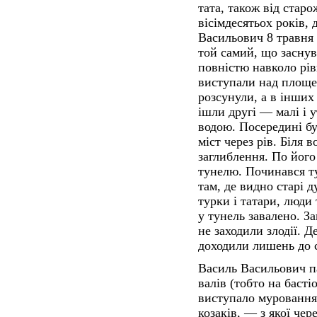
тата, також від стар
вісімдесятьох років,
Васильович 8 травня
той самий, що засну
повністю навколо рів
виступали над площе
розсунули, а в інших
ішли другі — малі і 
водою. Посередині бу
міст через рів. Біля 
заглиблення. По його
тунелю. Починався т
там, де видно старі 
турки і татари, люди 
у тунель завалено. За
не заходили злодії. Д
доходили лишень до 
Василь Васильович п
валів (тобто на басті
виступало муровання.
козаків, — з якої чер