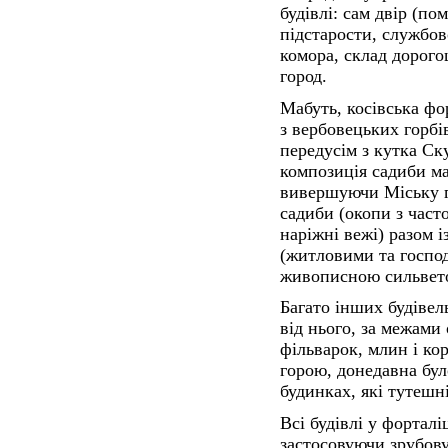
будівлі: сам двір (по
підстарости, службов
комора, склад дорого
город.
Мабуть, косівська фо
з вербовецьких горбів
передусім з кутка Ск
композиція садиби м
вивершуючи Міську го
садиби (окопи з часто
наріжні вежі) разом 
(житловими та госпо
живописною сильвето
Багато інших будівел
від нього, за межами
фільварок, млин і ко
горою, донедавна бул
будинках, які тутешн
Всі будівлі у фортал
застосовуючи зрубову