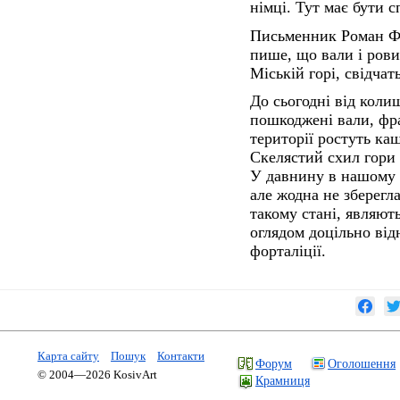
німці. Тут має бути с
Письменник Роман Фе
пише, що вали і рови
Міській горі, свідчат
До сьогодні від коли
пошкоджені вали, фраґ
території ростуть ка
Скелястий схил гори
У давнину в нашому к
але жодна не зберегла
такому стані, являют
оглядом доцільно ві
форталіції.
Карта сайту
Пошук
Контакти
Форум
Оголошення
© 2004—2026 KosivArt
Крамниця