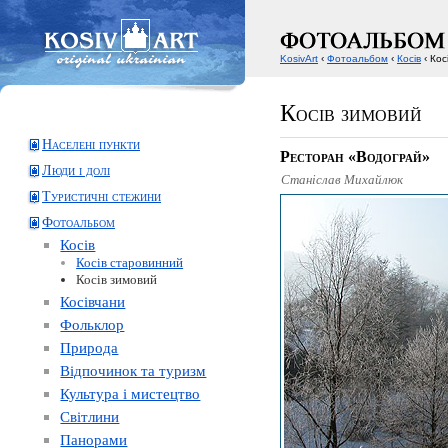
KosivArt
‹
Фотоальбом
‹
Косів
‹ Кос
Косів зимовий
Населені пункти
Ресторан «Водограй»
Люди і долі
Станіслав Михайлюк
Туристичні стежини
Фотоальбом
Косів
Косів старовинний
Косів зимовий
Косівчани
Фольклор
Природа
Відпочинок та туризм
Культура і мистецтво
Світлини
Панорами