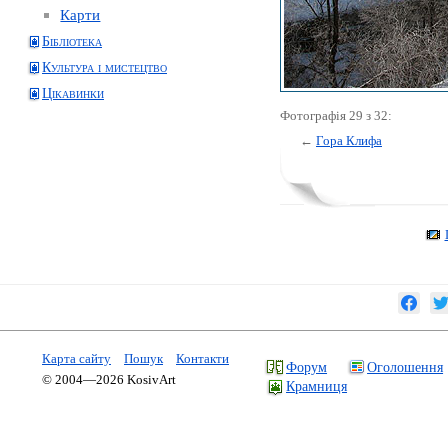
Карти
Бібліотека
Культура і мистецтво
Цікавинки
Фотографія 29 з 32:
←
Гора Клифа
Карта сайту
Пошук
Контакти
Форум
Оголошення
© 2004—2026 KosivArt
Крамниця