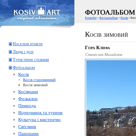
KosivArt
‹
Фотоальбом
‹
Косів
‹ Кос
Косів зимовий
Населені пункти
Гора Клифа
Люди і долі
Станіслав Михайлюк
Туристичні стежини
Фотоальбом
Косів
Косів старовинний
Косів зимовий
Косівчани
Фольклор
Природа
Відпочинок та туризм
Культура і мистецтво
Світлини
Панорами