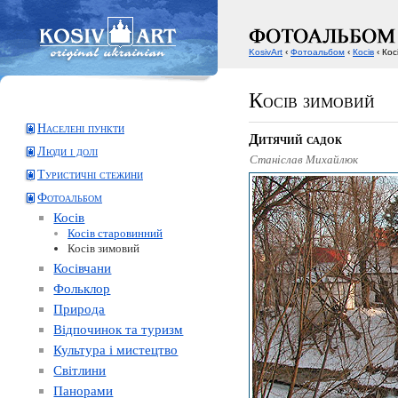
KosivArt
‹
Фотоальбом
‹
Косів
‹ Кос
Косів зимовий
Населені пункти
Дитячий садок
Люди і долі
Станіслав Михайлюк
Туристичні стежини
Фотоальбом
Косів
Косів старовинний
Косів зимовий
Косівчани
Фольклор
Природа
Відпочинок та туризм
Культура і мистецтво
Світлини
Панорами