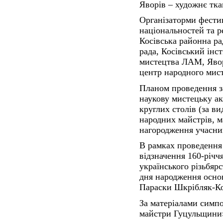
Яворів – художнє тка
Організаторми фести
національностей та р
Косівська районна ра
рада, Косівський інс
мистецтва ЛАМ, Явор
центр народного мист
Планом проведення з
наукову мистецьку ак
круглих столів (за в
народних майстрів, м
нагородження учасни
В рамках проведення 
відзначення 160-річч
українського різьбяр
дня народження осно
Параски Шкрібляк-Ко
За матеріалами симпо
майстри Гуцульщини»