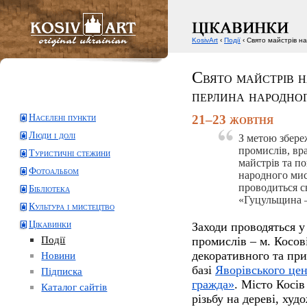
KosivArt
‹
Події
‹ Свято майстрів н
Свято майстрів 
перлина народно
Населені пункти
21–23 жовтня
Люди і долі
З метою збере
промислів, вр
Туристичні стежини
майстрів та п
Фотоальбом
народного мис
проводиться с
Бібліотека
«Гуцульщина 
Культура і мистецтво
Цікавинки
Заходи проводяться у
Події
промислів – м. Косові
декоративного та при
Новини
базі
Яворівського це
Підписка
гражда»
. Місто Косів
Каталог сайтів
різьбу на дереві, худ