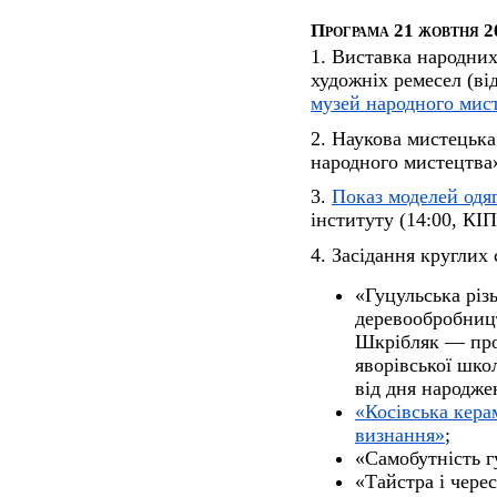
Програма 21 жовтня 20
1. Виставка народних
художніх ремесел (в
музей народного мис
2. Наукова мистецьк
народного мистецтва
3.
Показ моделей одя
інституту (14:00, КІ
4. Засідання круглих
«Гуцульська різ
деревообробницт
Шкрібляк — про
яворівської школ
від дня народже
«Косівська кера
визнання»
;
«Самобутність г
«Тайстра і чере