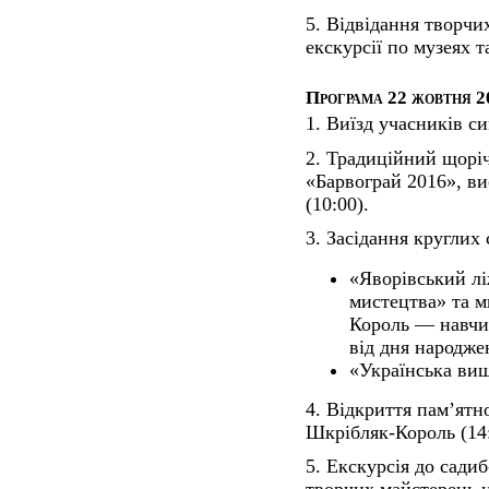
5. Відвідання творчи
екскурсії по музеях 
Програма 22 жовтня 20
1. Виїзд учасників с
2. Традиційний щорі
«Барвограй 2016», в
(10:00).
3. Засідання круглих 
«Яворівський лі
мистецтва» та м
Король — навчит
від дня народж
«Українська ви
4. Відкриття пам’ятн
Шкрібляк-Король (14:
5. Екскурсія до садиб