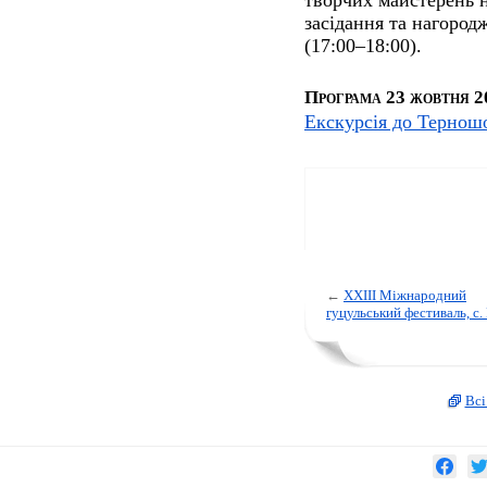
творчих майстерень н
засідання та нагород
(17:00–18:00).
Програма 23 жовтня 20
Екскурсія до Тернош
←
XXIII Міжнародний
гуцульський фестиваль, с.
Всі