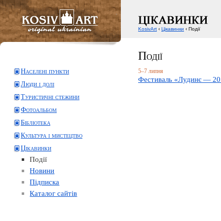
KosivArt
‹
Цікавинки
‹ Події
Події
Населені пункти
5–7 липня
Фестиваль «Лудинє — 201
Люди і долі
Туристичні стежини
Фотоальбом
Бібліотека
Культура і мистецтво
Цікавинки
Події
Новини
Підписка
Каталог сайтів