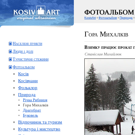
KosivArt
‹
Фотоальбом
‹
Природа
‹
Гора Михалків
Населені пункти
Взимку працює прокат 
Люди і долі
Станіслав Михайлюк
Туристичні стежини
Фотоальбом
Косів
Косівчани
Фольклор
Природа
Річка Рибниця
Гора Михалків
Драгобрат
Буковель
Відпочинок та туризм
Культура і мистецтво