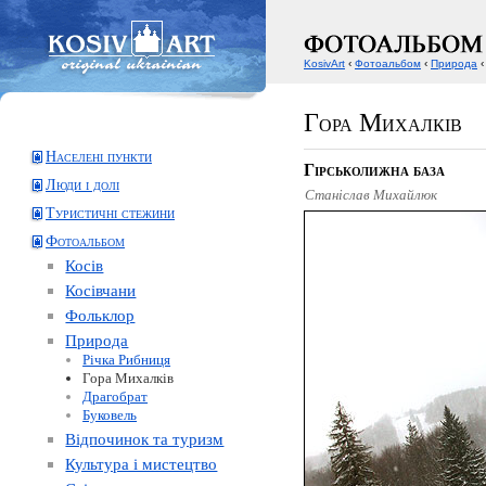
KosivArt
‹
Фотоальбом
‹
Природа
‹
Гора Михалків
Населені пункти
Гірськолижна база
Люди і долі
Станіслав Михайлюк
Туристичні стежини
Фотоальбом
Косів
Косівчани
Фольклор
Природа
Річка Рибниця
Гора Михалків
Драгобрат
Буковель
Відпочинок та туризм
Культура і мистецтво