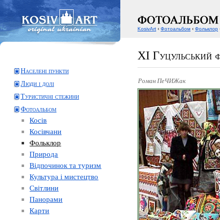
KosivArt
‹
Фотоальбом
‹
Фольклор
XI Гуцульський 
Населені пункти
Роман ПеЧИЖак
Люди і долі
Туристичні стежини
Фотоальбом
Косів
Косівчани
Фольклор
Природа
Відпочинок та туризм
Культура і мистецтво
Світлини
Панорами
Карти