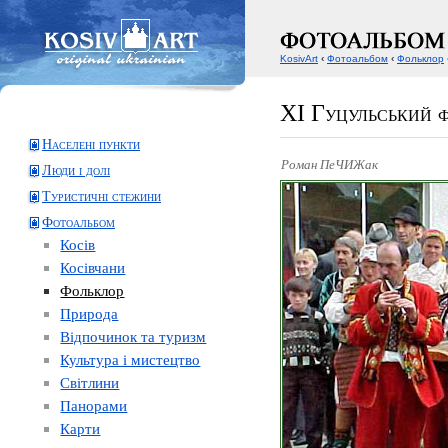
KosivArt
‹
Фотоальбом
‹
Фольклор
XI Гуцульський 
Населені пункти
Роман ПеЧИЖак
Люди і долі
Туристичні стежини
Фотоальбом
Косів
Косівчани
Фольклор
Природа
Відпочинок та туризм
Культура і мистецтво
Світлини
Панорами
Карти