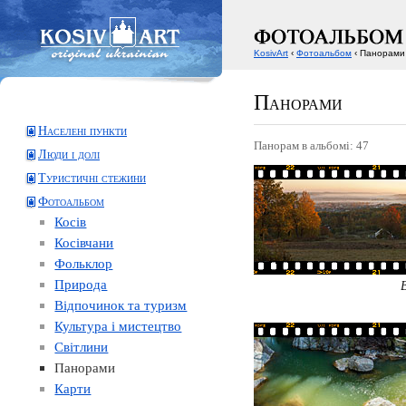
KosivArt
‹
Фотоальбом
‹ Панорами
Панорами
Населені пункти
Панорам в альбомі: 47
Люди і долі
Туристичні стежини
Фотоальбом
Косів
Косівчани
Фольклор
Природа
В
Відпочинок та туризм
Культура і мистецтво
Світлини
Панорами
Карти