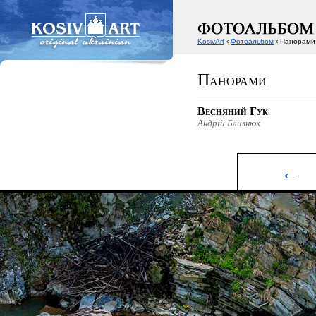
KosivArt
‹
Фотоальбом
‹ Панорами
Панорами
Весняний Гук
Андрій Близнюк‎