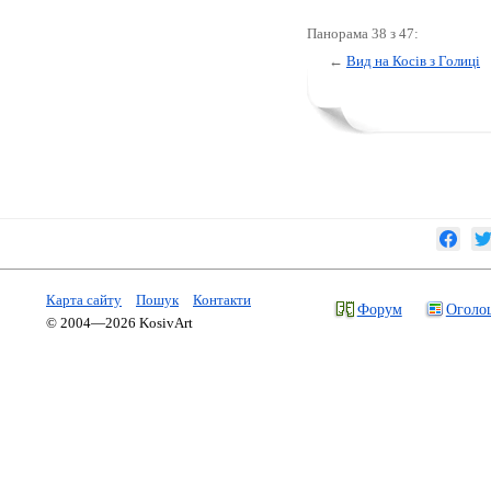
Панорама 38 з 47:
←
Вид на Косів з Голиці
Карта сайту
Пошук
Контакти
Форум
Оголо
© 2004—2026 KosivArt