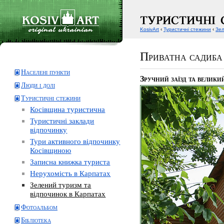
KosivArt
‹
Туристичні стежини
‹
Зел
Приватна садиба
Населені пункти
Зручний заїзд та велики
Люди і долі
Туристичні стежини
Косівщина туристична
Туристичні заклади
відпочинку
Тури активного відпочинку
Косівщиною
Записна книжка туриста
Нерухомість в Карпатах
Зелений туризм та
відпочинок в Карпатах
Фотоальбом
Бібліотека