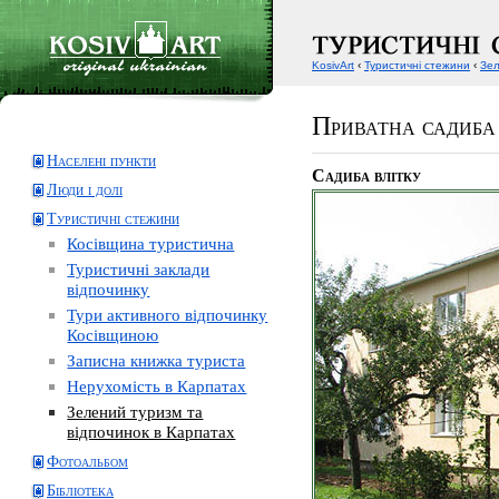
KosivArt
‹
Туристичні стежини
‹
Зел
Приватна садиба
Населені пункти
Садиба влітку
Люди і долі
Туристичні стежини
Косівщина туристична
Туристичні заклади
відпочинку
Тури активного відпочинку
Косівщиною
Записна книжка туриста
Нерухомість в Карпатах
Зелений туризм та
відпочинок в Карпатах
Фотоальбом
Бібліотека