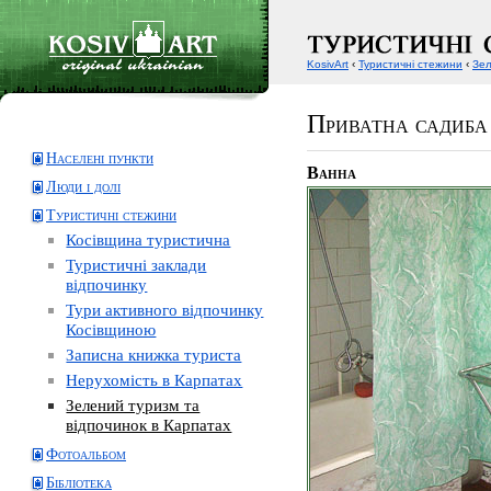
KosivArt
‹
Туристичні стежини
‹
Зел
Приватна садиба
Населені пункти
Ванна
Люди і долі
Туристичні стежини
Косівщина туристична
Туристичні заклади
відпочинку
Тури активного відпочинку
Косівщиною
Записна книжка туриста
Нерухомість в Карпатах
Зелений туризм та
відпочинок в Карпатах
Фотоальбом
Бібліотека