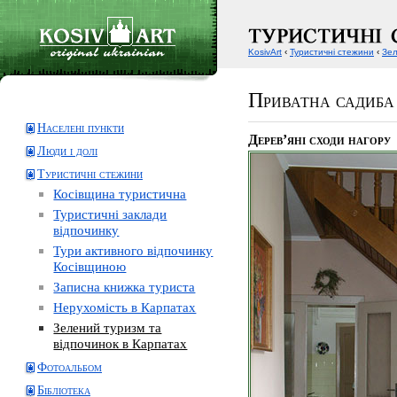
KosivArt
‹
Туристичні стежини
‹
Зел
Приватна садиба
Населені пункти
Дерев’яні сходи нагору
Люди і долі
Туристичні стежини
Косівщина туристична
Туристичні заклади
відпочинку
Тури активного відпочинку
Косівщиною
Записна книжка туриста
Нерухомість в Карпатах
Зелений туризм та
відпочинок в Карпатах
Фотоальбом
Бібліотека