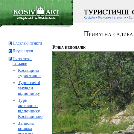
KosivArt
‹
Туристичні стежини
‹
Зел
Приватна садиба
Населені пункти
Річка неподалік
Люди і долі
Туристичні
стежини
Косівщина
туристична
Туристичні
заклади
відпочинку
Тури
активного
відпочинку
Косівщиною
Записна
книжка
туриста