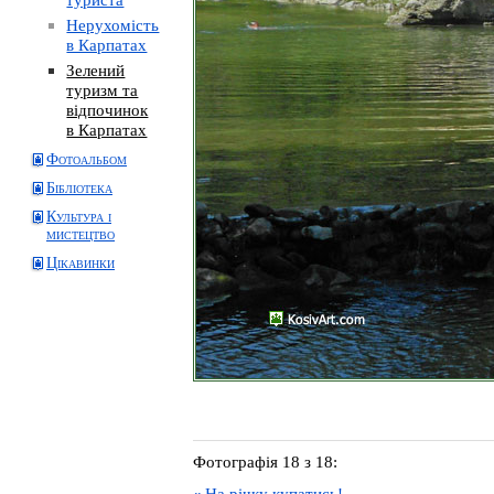
Нерухомість
в Карпатах
Зелений
туризм та
відпочинок
в Карпатах
Фотоальбом
Бібліотека
Культура і
мистецтво
Цікавинки
Фотографія 18 з 18:
На річку купатись!