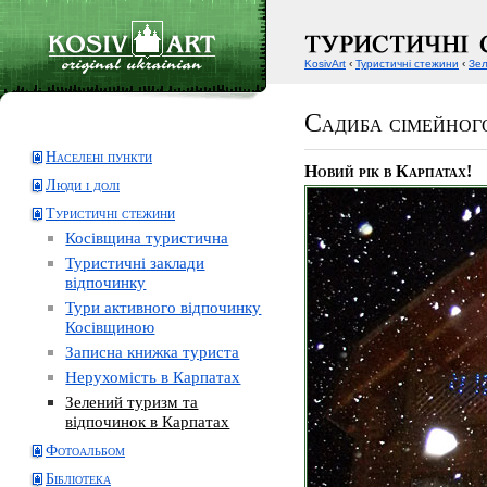
KosivArt
‹
Туристичні стежини
‹
Зел
Cадиба сімейног
Населені пункти
Новий рік в Карпатах!
Люди і долі
Туристичні стежини
Косівщина туристична
Туристичні заклади
відпочинку
Тури активного відпочинку
Косівщиною
Записна книжка туриста
Нерухомість в Карпатах
Зелений туризм та
відпочинок в Карпатах
Фотоальбом
Бібліотека