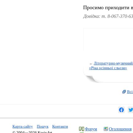
Просимо приходити в
Довідка: т. 8-067-370-63
←
Лiтературно-музичний
«Рiка осiнньої сльози»
Всі
Карта сайту
Пошук
Контакти
Форум
Оголошення
© 2004—2026 KosivArt