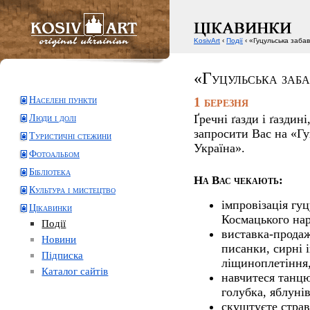
KosivArt
‹
Події
‹ «Гуцульська заба
«Гуцульська заб
Населені пункти
1 березня
Ґречні ґазди і ґаздині
Люди і долі
запросити Вас на «Гу
Туристичні стежини
Україна».
Фотоальбом
Бібліотека
На Вас чекають:
Культура і мистецтво
імпровізація гуц
Цікавинки
Космацького нар
Події
виставка-продаж
Новини
писанки, сирні і
Підписка
ліщиноплетіння,
Каталог сайтів
навчитеся танцю
голубка, яблунів
скуштуєте страв