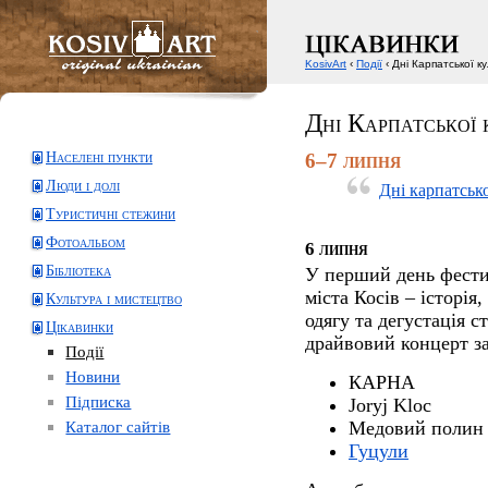
KosivArt
‹
Події
‹ Дні Карпатської к
Дні Карпатської 
Населені пункти
6–7 липня
Люди і долі
Дні карпатськ
Туристичні стежини
Фотоальбом
6 липня
Бібліотека
У перший день фестив
міста Косів – історія
Культура і мистецтво
одягу та дегустація с
Цікавинки
драйвовий концерт за 
Події
Новини
КАРНА
Підписка
Joryj Kloc
Каталог сайтів
Медовий полин
Гуцули