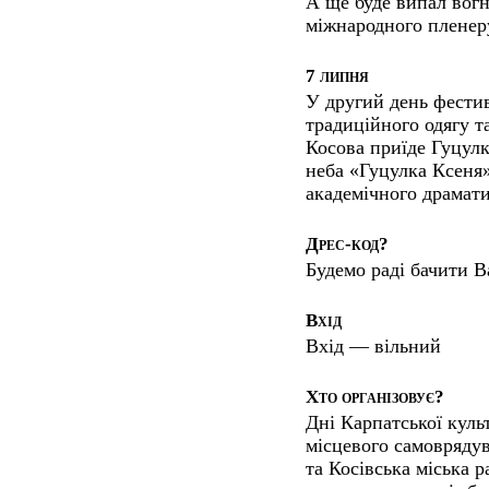
А ще буде випал вог
міжнародного пленеру
7 липня
У другий день фестив
традиційного одягу т
Косова приїде Гуцул
неба «Гуцулка Ксеня»
академічного драмати
Дрес-код?
Будемо раді бачити В
Вхід
Вхід — вільний
Хто організовує?
Дні Карпатської куль
місцевого самовряду
та Косівська міська 