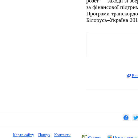
розет — заходи зі зб
за фінансової підтр
Програми транскордо
Білорусь–Україна 20
Всі
Карта сайту
Пошук
Контакти
Форум
Оголошення