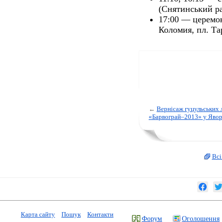
(Снятинський р
17:00 — церемон
Коломия, пл. Та
←
Вернісаж гуцульських 
«Барвограй–2013» у Явор
Всі
Карта сайту
Пошук
Контакти
Форум
Оголошення