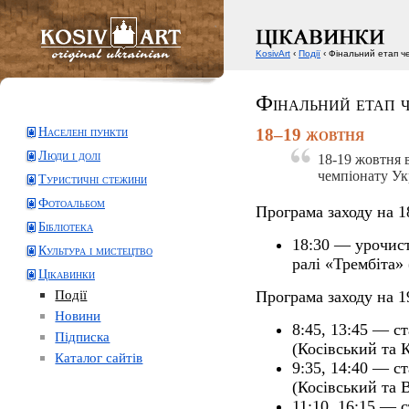
KosivArt
‹
Події
‹ Фінальний етап че
Фінальний етап ч
Населені пункти
18–19 жовтня
Люди і долі
18-19 жовтня 
чемпіонату Ук
Туристичні стежини
Фотоальбом
Програма заходу на 1
Бібліотека
18:30 — урочис
Культура і мистецтво
ралі «Трембіта»
Цікавинки
Події
Програма заходу на 1
Новини
8:45, 13:45 — с
Підписка
(Косівський та 
Каталог сайтів
9:35, 14:40 — с
(Косівський та 
11:10, 16:15 — 