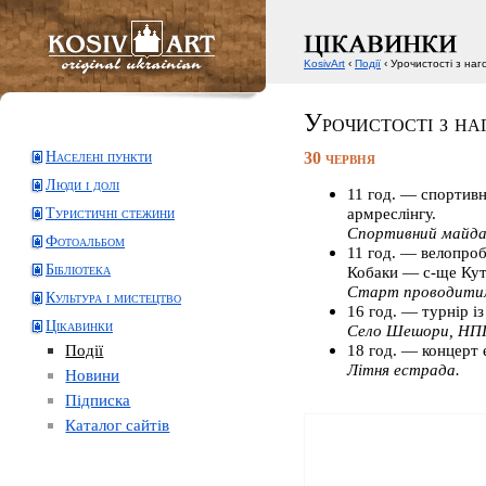
KosivArt
‹
Події
‹ Урочистості з наг
Урочистості з на
Населені пункти
30 червня
Люди і долі
11 год. — спортивн
армреслінгу.
Туристичні стежини
Спортивний майдан
Фотоальбом
11 год. — велопроб
Бібліотека
Кобаки — с-ще Кут
Старт проводитиму
Культура і мистецтво
16 год. — турнір 
Цікавинки
Село Шешори, НПП
Події
18 год. — концерт 
Літня естрада.
Новини
Підписка
Каталог сайтів