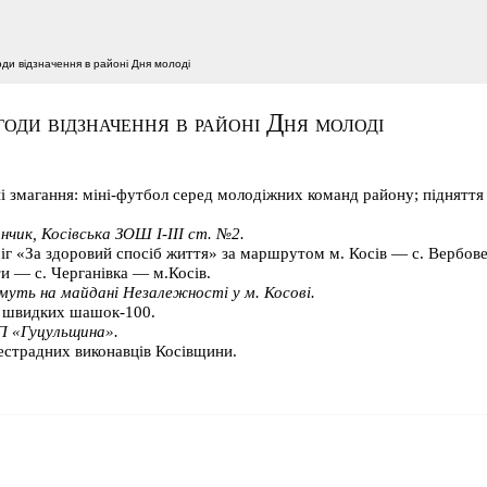
оди відзначення в районі Дня молоді
годи відзначення в районі Дня молоді
і змагання: міні-футбол серед молодіжних команд району; підняття 
чик, Косівська ЗОШ І-ІІІ ст. №2.
іг «За здоровий спосіб життя» за маршрутом м. Косів — с. Вербове
и — с. Черганівка — м.Косів.
ть на майдані Незалежності у м. Косові.
із швидких шашок-100.
 «Гуцульщина».
естрадних виконавців Косівщини.