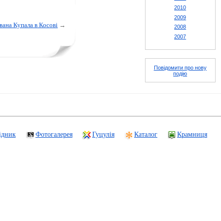
2010
2009
вана Купала в Косові
→
2008
2007
Повідомити про нову
подію
ідник
Фотогалерея
Гуцулія
Каталог
Крамниця