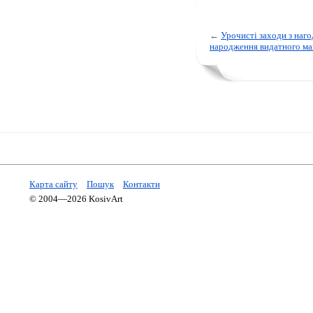
←
Урочисті заходи з наго
народження видатного ма
Карта сайту
Пошук
Контакти
© 2004—2026 KosivArt