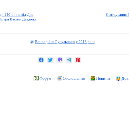
ди 140-річчя від Дня
Святкування І
йстра Василя Девдюка
Всі події на Гуцульщині у 2013 році
Форум
Оголошення
Новини
Дов