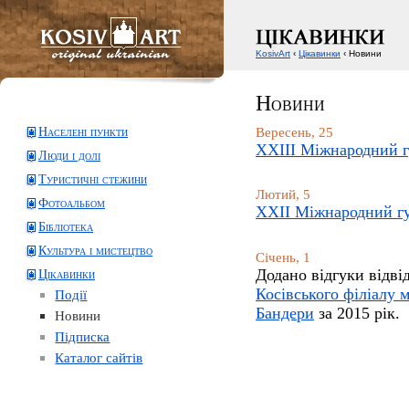
KosivArt
‹
Цікавинки
‹ Новини
Новини
Населені пункти
Вересень, 25
ХХIII Міжнародний г
Люди і долі
Туристичні стежини
Лютий, 5
Фотоальбом
ХХII Міжнародний гу
Бібліотека
Культура і мистецтво
Січень, 1
Додано відгуки відві
Цікавинки
Косівського філіалу 
Події
Бандери
за 2015 рік.
Новини
Підписка
Каталог сайтів