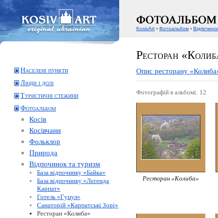
KosivArt
‹
Фотоальбом
‹
Відпочино
Ресторан «Колиб
Населені пункти
Опис ресторану «Колиба
Люди і долі
Фотографій в альбомі: 12
Туристичні стежини
Фотоальбом
Косів
Косівчани
Фольклор
Природа
Відпочинок та туризм
База відпочинку «Байка»
Ресторан «Колиба»
База відпочинку «Легенда
Карпат»
Готель «Гуцул»
Санаторій «Карпатські Зорі»
Ресторан «Колиба»