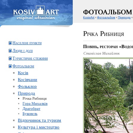
KosivArt
‹
Фотоальбом
‹
Природа
‹
Річка Рибниця
Населені пункти
Повінь, ресторан «Водо
Люди і долі
Станіслав Михайлюк
Туристичні стежини
Фотоальбом
Косів
Косівчани
Фольклор
Природа
Річка Рибниця
Гора Михалків
Драгобрат
Буковель
Відпочинок та туризм
Культура і мистецтво