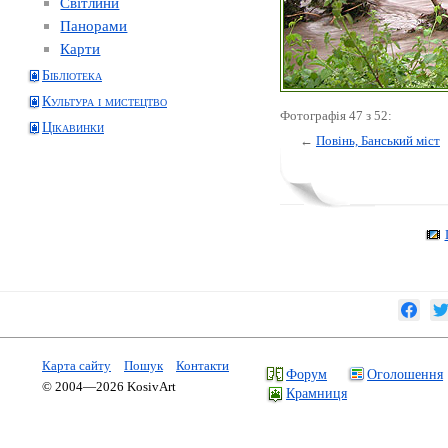
Світлини
Панорами
Карти
Бібліотека
Культура і мистецтво
Фотографія 47 з 52:
Цікавинки
←
Повінь, Банський міст
Карта сайту
Пошук
Контакти
Форум
Оголошення
© 2004—2026 KosivArt
Крамниця