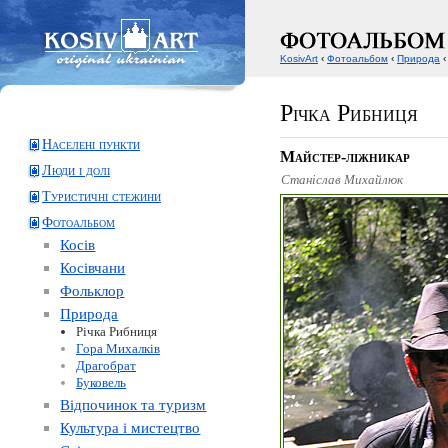
KosivArt
‹
Фотоальбом
‹
Природа
‹
Річка Рибниця
Населені пункти
Майстер-ліжникар
Люди і долі
Станіслав Михайлюк
Туристичні стежини
Фотоальбом
Косів
Косівчани
Фольклор
Природа
Річка Рибниця
Гора Михалків
Драгобрат
Буковель
Відпочинок та туризм
Культура і мистецтво