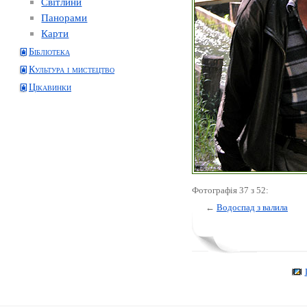
Світлини
Панорами
Карти
Бібліотека
Культура і мистецтво
Цікавинки
Фотографія 37 з 52:
←
Водоспад з валила