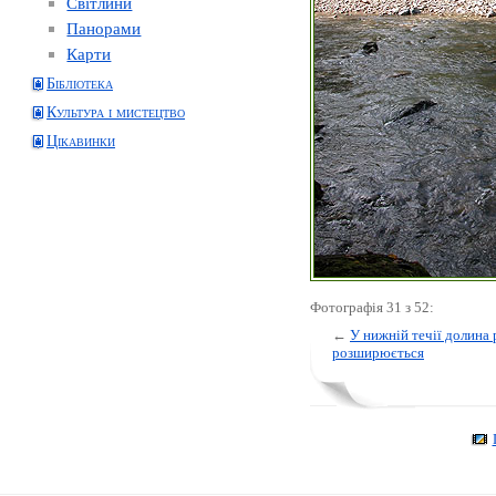
Світлини
Панорами
Карти
Бібліотека
Культура і мистецтво
Цікавинки
Фотографія 31 з 52:
←
У нижній течії долина 
розширюється