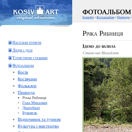
KosivArt
‹
Фотоальбом
‹
Природа
‹
Річка Рибниця
Населені пункти
Ідемо до валила
Люди і долі
Станіслав Михайлюк
Туристичні стежини
Фотоальбом
Косів
Косівчани
Фольклор
Природа
Річка Рибниця
Гора Михалків
Драгобрат
Буковель
Відпочинок та туризм
Культура і мистецтво