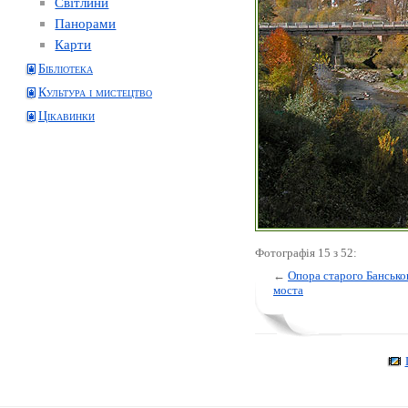
Світлини
Панорами
Карти
Бібліотека
Культура і мистецтво
Цікавинки
Фотографія 15 з 52:
←
Опора старого Бансько
моста