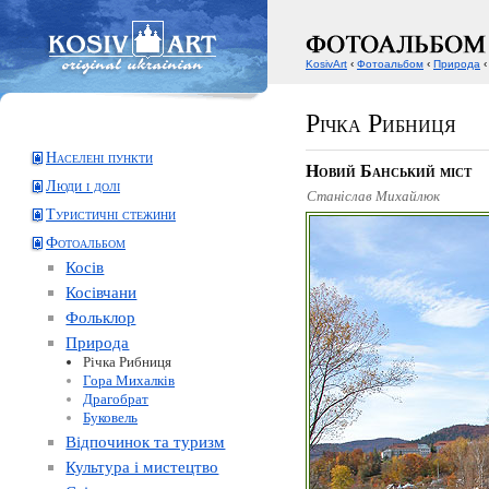
KosivArt
‹
Фотоальбом
‹
Природа
‹
Річка Рибниця
Населені пункти
Новий Банський міст
Люди і долі
Станіслав Михайлюк
Туристичні стежини
Фотоальбом
Косів
Косівчани
Фольклор
Природа
Річка Рибниця
Гора Михалків
Драгобрат
Буковель
Відпочинок та туризм
Культура і мистецтво