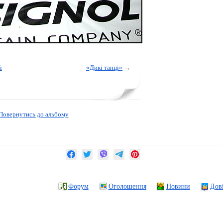
і
«Дикі танці»
→
Повернутись до альбому
Форум
Оголошення
Новини
Дов