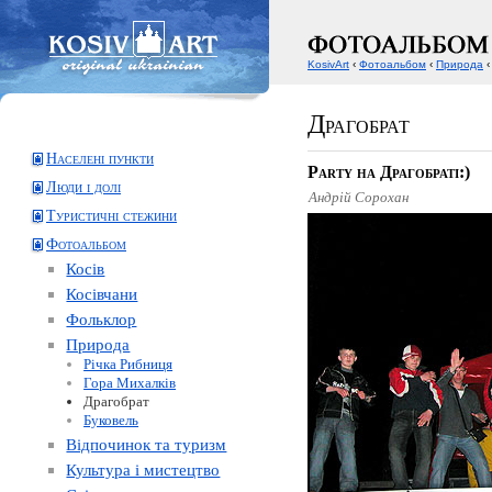
KosivArt
‹
Фотоальбом
‹
Природа
‹
Драгобрат
Населені пункти
Party на Драгобраті:)
Люди і долі
Андрій Сорохан
Туристичні стежини
Фотоальбом
Косів
Косівчани
Фольклор
Природа
Річка Рибниця
Гора Михалків
Драгобрат
Буковель
Відпочинок та туризм
Культура і мистецтво