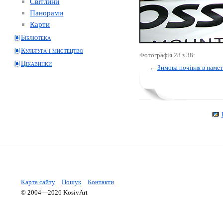
Світлини
Панорами
Карти
Бібліотека
Культура і мистецтво
Фотографія 28 з 38:
Цікавинки
←
Зимова ночівля в намет
Карта сайту
Пошук
Контакти
© 2004—2026 KosivArt