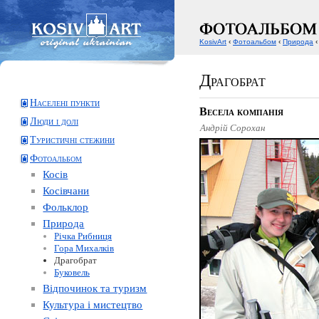
KosivArt
‹
Фотоальбом
‹
Природа
‹
Драгобрат
Населені пункти
Весела компанія
Люди і долі
Андрій Сорохан
Туристичні стежини
Фотоальбом
Косів
Косівчани
Фольклор
Природа
Річка Рибниця
Гора Михалків
Драгобрат
Буковель
Відпочинок та туризм
Культура і мистецтво