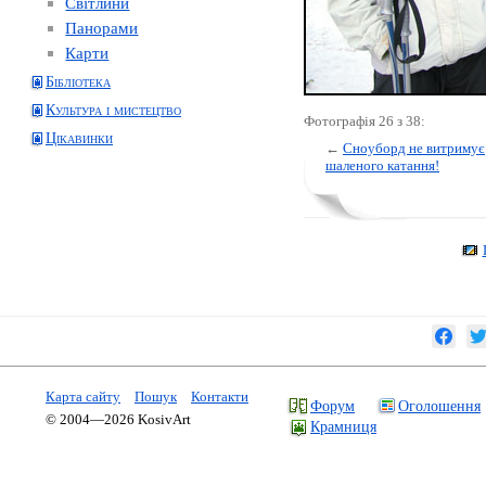
Світлини
Панорами
Карти
Бібліотека
Культура і мистецтво
Фотографія 26 з 38:
Цікавинки
←
Сноуборд не витримує
шаленого катання!
Карта сайту
Пошук
Контакти
Форум
Оголошення
© 2004—2026 KosivArt
Крамниця