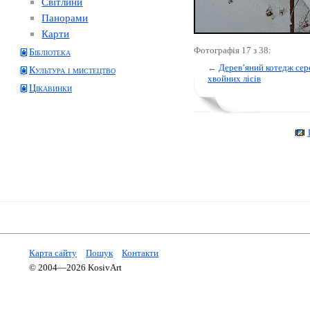
Світлини
Панорами
Карти
Фотографія 17 з 38:
Бібліотека
←
Дерев’яний котедж сер
Культура і мистецтво
хвойних лісів
Цікавинки
Карта сайту
Пошук
Контакти
© 2004—2026 KosivArt