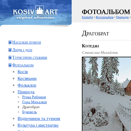
KosivArt
‹
Фотоальбом
‹
Природа
‹
Драгобрат
Населені пункти
Котеджі
Люди і долі
Станіслав Михайлюк
Туристичні стежини
Фотоальбом
Косів
Косівчани
Фольклор
Природа
Річка Рибниця
Гора Михалків
Драгобрат
Буковель
Відпочинок та туризм
Культура і мистецтво