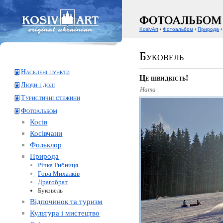
KosivArt
‹
Фотоальбом
‹
Природа
‹
Буковель
Населені пункти
Це швидкість!
Люди і долі
Ната
Туристичні стежини
Фотоальбом
Косів
Косівчани
Фольклор
Природа
Річка Рибниця
Гора Михалків
Драгобрат
Буковель
Відпочинок та туризм
Культура і мистецтво