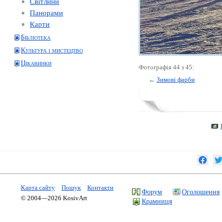
Світлини
Панорами
Карти
Бібліотека
Культура і мистецтво
Цікавинки
Фотографія 44 з 45:
←
Зимові фарби
Карта сайту
Пошук
Контакти
Форум
Оголошення
© 2004—2026 KosivArt
Крамниця