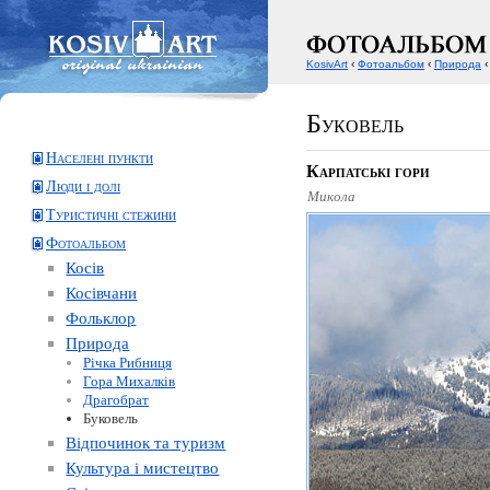
KosivArt
‹
Фотоальбом
‹
Природа
‹
Буковель
Населені пункти
Карпатські гори
Люди і долі
Микола
Туристичні стежини
Фотоальбом
Косів
Косівчани
Фольклор
Природа
Річка Рибниця
Гора Михалків
Драгобрат
Буковель
Відпочинок та туризм
Культура і мистецтво