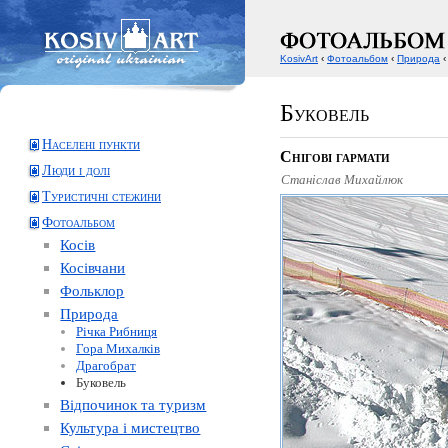
KosivArt
‹
Фотоальбом
‹
Природа
‹
Буковель
Населені пункти
Снігові гармати
Люди і долі
Станіслав Михайлюк
Туристичні стежини
Фотоальбом
Косів
Косівчани
Фольклор
Природа
Річка Рибниця
Гора Михалків
Драгобрат
Буковель
Відпочинок та туризм
Культура і мистецтво