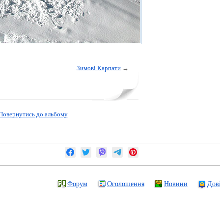
Зимові Карпати
→
Повернутись до альбому
Форум
Оголошення
Новини
Дов