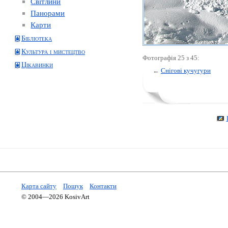
Світлини
Панорами
Карти
Бібліотека
Культура і мистецтво
Фотографія 25 з 45:
Цікавинки
←
Снігові кучугури
Карта сайту
Пошук
Контакти
© 2004—2026 KosivArt