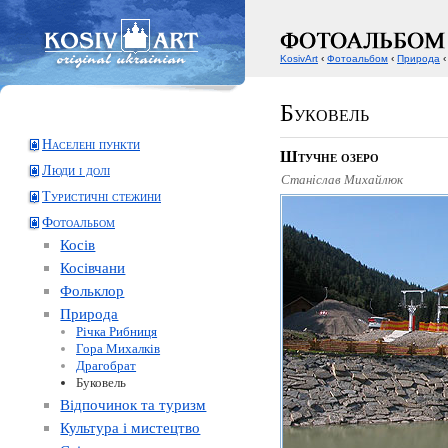
KosivArt
‹
Фотоальбом
‹
Природа
‹
Буковель
Населені пункти
Штучне озеро
Люди і долі
Станіслав Михайлюк
Туристичні стежини
Фотоальбом
Косів
Косівчани
Фольклор
Природа
Річка Рибниця
Гора Михалків
Драгобрат
Буковель
Відпочинок та туризм
Культура і мистецтво