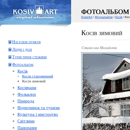
KosivArt
‹
Фотоальбом
‹
Косів
‹ Кос
Косів зимовий
Населені пункти
Станіслав Михайлюк
Люди і долі
Туристичні стежини
Фотоальбом
Косів
Косів старовинний
Косів зимовий
Косівчани
Фольклор
Природа
Відпочинок та туризм
Культура і мистецтво
Світлини
Панорами