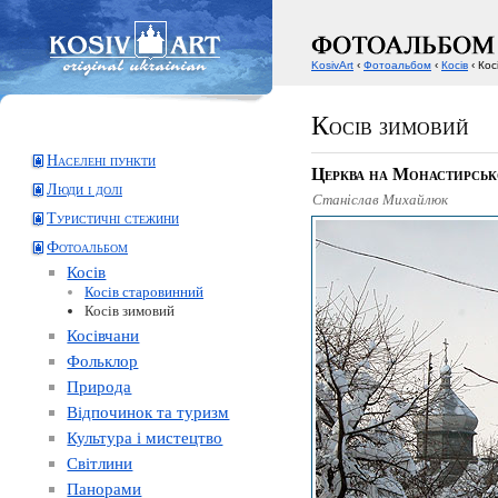
KosivArt
‹
Фотоальбом
‹
Косів
‹ Кос
Косів зимовий
Населені пункти
Церква на Монастирсь
Люди і долі
Станіслав Михайлюк
Туристичні стежини
Фотоальбом
Косів
Косів старовинний
Косів зимовий
Косівчани
Фольклор
Природа
Відпочинок та туризм
Культура і мистецтво
Світлини
Панорами