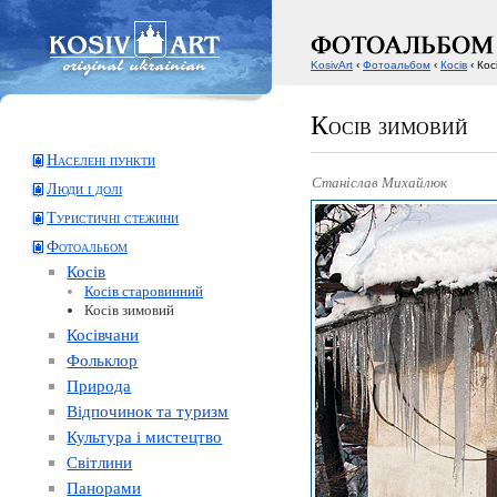
KosivArt
‹
Фотоальбом
‹
Косів
‹ Кос
Косів зимовий
Населені пункти
Станіслав Михайлюк
Люди і долі
Туристичні стежини
Фотоальбом
Косів
Косів старовинний
Косів зимовий
Косівчани
Фольклор
Природа
Відпочинок та туризм
Культура і мистецтво
Світлини
Панорами