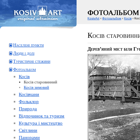
KosivArt
‹
Фотоальбом
‹
Косів
‹ Кос
Косів старовинн
Населені пункти
Дерев’яний міст біля Гу
Люди і долі
Туристичні стежини
Фотоальбом
Косів
Косів старовинний
Косів зимовий
Косівчани
Фольклор
Природа
Відпочинок та туризм
Культура і мистецтво
Світлини
Панорами