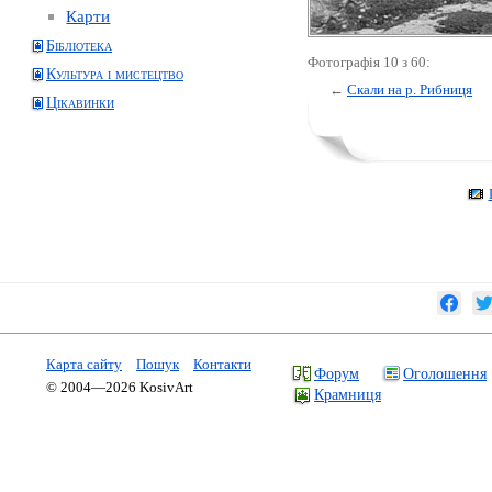
Карти
Бібліотека
Фотографія 10 з 60:
Культура і мистецтво
←
Скали на р. Рибниця
Цікавинки
Карта сайту
Пошук
Контакти
Форум
Оголошення
© 2004—2026 KosivArt
Крамниця