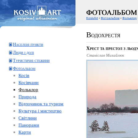
KosivArt
‹
Фотоальбом
‹
Фольклор
Водохрестя
Населені пункти
Хрест та престол з льод
Люди і долі
Станіслав Михайлюк
Туристичні стежини
Фотоальбом
Косів
Косівчани
Фольклор
Природа
Відпочинок та туризм
Культура і мистецтво
Світлини
Панорами
Карти