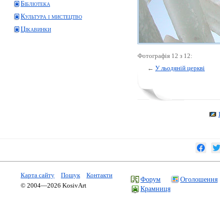
Бібліотека
Культура і мистецтво
Цікавинки
Фотографія 12 з 12:
←
У льодяній церкві
Карта сайту
Пошук
Контакти
Форум
Оголошення
© 2004—2026 KosivArt
Крамниця