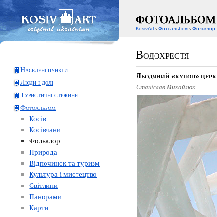
KosivArt
‹
Фотоальбом
‹
Фольклор
Водохрестя
Населені пункти
Льодяний «купол» церк
Люди і долі
Станіслав Михайлюк
Туристичні стежини
Фотоальбом
Косів
Косівчани
Фольклор
Природа
Відпочинок та туризм
Культура і мистецтво
Світлини
Панорами
Карти