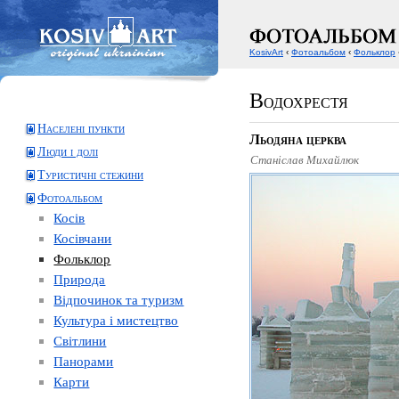
KosivArt
‹
Фотоальбом
‹
Фольклор
Водохрестя
Населені пункти
Льодяна церква
Люди і долі
Станіслав Михайлюк
Туристичні стежини
Фотоальбом
Косів
Косівчани
Фольклор
Природа
Відпочинок та туризм
Культура і мистецтво
Світлини
Панорами
Карти