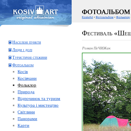
KosivArt
‹
Фотоальбом
‹
Фольклор
Фестиваль «Шеш
Населені пункти
Роман ПеЧИЖак
Люди і долі
Туристичні стежини
Фотоальбом
Косів
Косівчани
Фольклор
Природа
Відпочинок та туризм
Культура і мистецтво
Світлини
Панорами
Карти