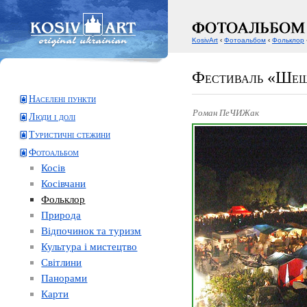
KosivArt
‹
Фотоальбом
‹
Фольклор
Фестиваль «Шеш
Населені пункти
Роман ПеЧИЖак
Люди і долі
Туристичні стежини
Фотоальбом
Косів
Косівчани
Фольклор
Природа
Відпочинок та туризм
Культура і мистецтво
Світлини
Панорами
Карти