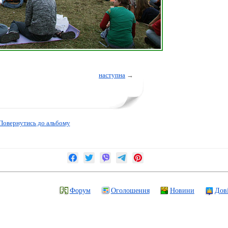
наступна
→
Повернутись до альбому
Форум
Оголошення
Новини
Дов