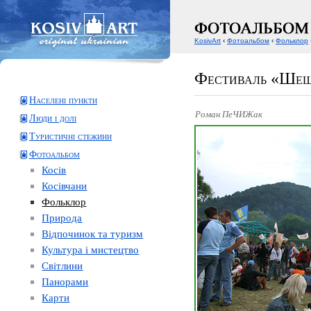
KosivArt
‹
Фотоальбом
‹
Фольклор
Фестиваль «Шеш
Населені пункти
Роман ПеЧИЖак
Люди і долі
Туристичні стежини
Фотоальбом
Косів
Косівчани
Фольклор
Природа
Відпочинок та туризм
Культура і мистецтво
Світлини
Панорами
Карти