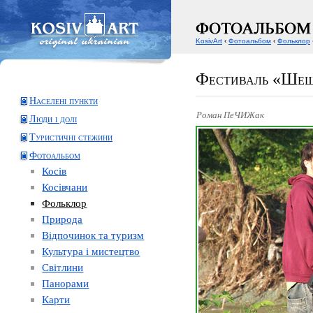
KosivArt
‹
Фотоальбом
‹
Фольклор
Фестиваль «Шеш
Населені пункти
Роман ПеЧИЖак
Люди і долі
Туристичні стежини
Фотоальбом
Косів
Косівчани
Фольклор
Природа
Відпочинок та туризм
Культура і мистецтво
Світлини
Панорами
Карти