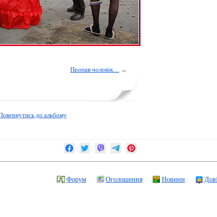
Пропав чоловік…
→
Повернутись до альбому
Форум
Оголошення
Новини
Дов