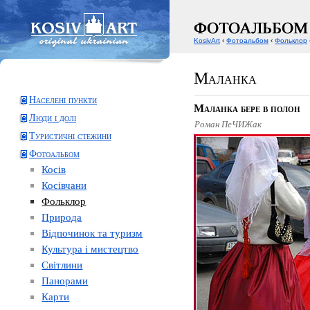
KosivArt
‹
Фотоальбом
‹
Фольклор
Маланка
Населені пункти
Маланка бере в полон
Люди і долі
Роман ПеЧИЖак
Туристичні стежини
Фотоальбом
Косів
Косівчани
Фольклор
Природа
Відпочинок та туризм
Культура і мистецтво
Світлини
Панорами
Карти