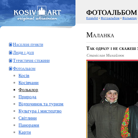
KosivArt
‹
Фотоальбом
‹
Фольклор
Маланка
Населені пункти
Так одразу і не скажеш 
Люди і долі
Станіслав Михайлюк
Туристичні стежини
Фотоальбом
Косів
Косівчани
Фольклор
Природа
Відпочинок та туризм
Культура і мистецтво
Світлини
Панорами
Карти