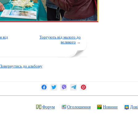
и від
Торгують від малого до
великого
→
Повернутись до альбому
Форум
Оголошення
Новини
Дов