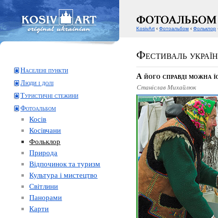
KosivArt
‹
Фотоальбом
‹
Фольклор
Фестиваль україн
Населені пункти
А його справді можна ї
Люди і долі
Станіслав Михайлюк
Туристичні стежини
Фотоальбом
Косів
Косівчани
Фольклор
Природа
Відпочинок та туризм
Культура і мистецтво
Світлини
Панорами
Карти