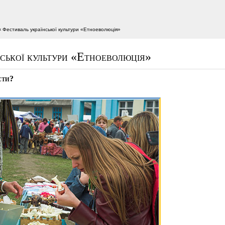
‹ Фестиваль української культури «Етноеволюція»
ської культури «Етноеволюція»
сти?