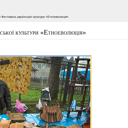
‹ Фестиваль української культури «Етноеволюція»
ської культури «Етноеволюція»