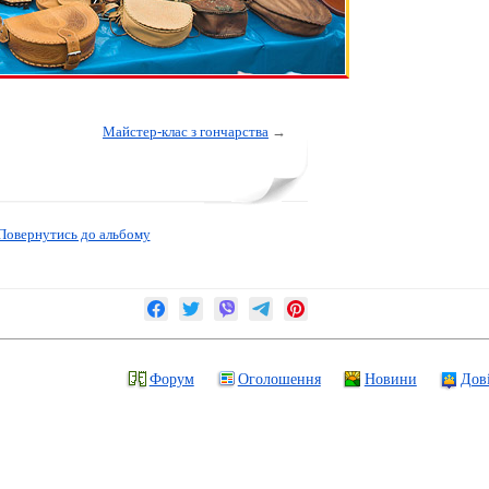
Майстер-клас з гончарства
→
Повернутись до альбому
Форум
Оголошення
Новини
Дов