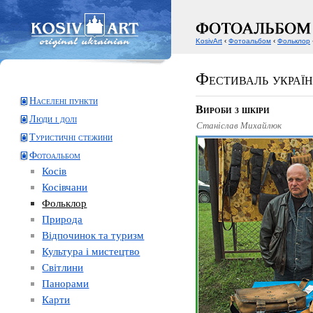
KosivArt
‹
Фотоальбом
‹
Фольклор
Фестиваль україн
Населені пункти
Вироби з шкіри
Люди і долі
Станіслав Михайлюк
Туристичні стежини
Фотоальбом
Косів
Косівчани
Фольклор
Природа
Відпочинок та туризм
Культура і мистецтво
Світлини
Панорами
Карти