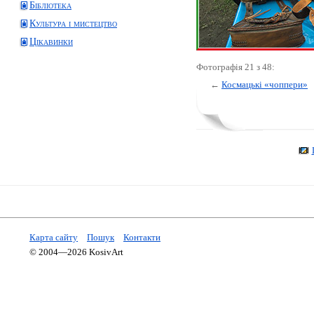
Бібліотека
Культура і мистецтво
Цікавинки
Фотографія 21 з 48:
←
Космацькі «чоппери»
Карта сайту
Пошук
Контакти
© 2004—2026 KosivArt